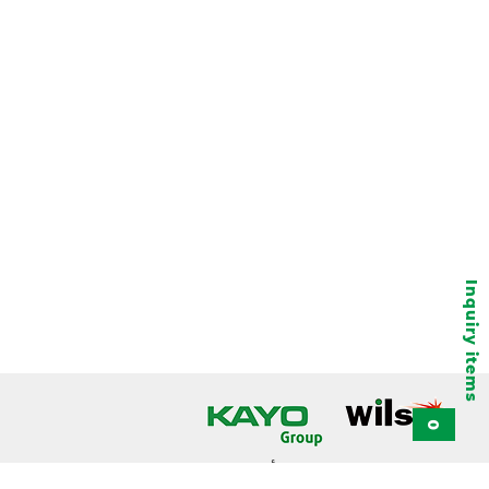
Inquiry items
0
تُعدّ مجموعة KAYO من أبرز موزعي معدات الحماية