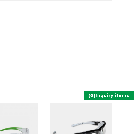
)
0
(
Inquiry items