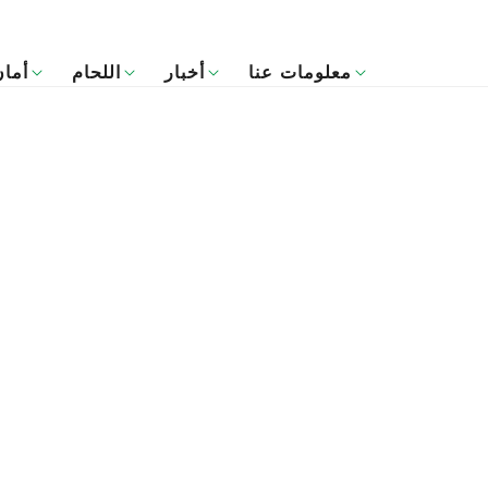
معلومات عنا
أخبار
اللحام
أمان
English
لرئيسية
Français
Español
Deutsch