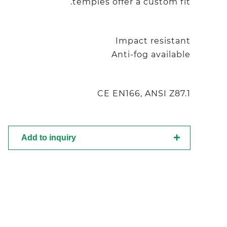
temples offer a custom fit.
Impact resistant
Anti-fog available
CE EN166, ANSI Z87.1
Add to inquiry