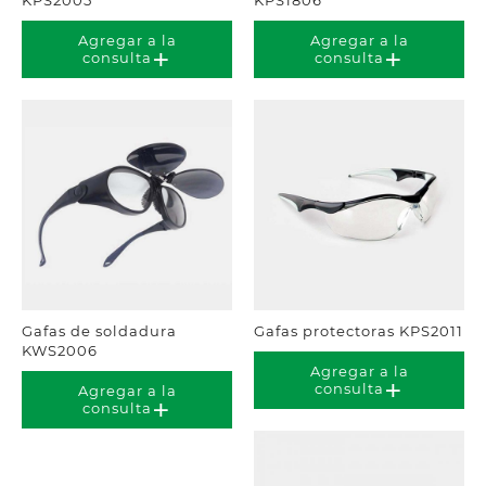
KPS2005
KPS1806
Agregar a la
Agregar a la
consulta
consulta
Gafas de soldadura
Gafas protectoras KPS2011
KWS2006
Agregar a la
consulta
Agregar a la
consulta