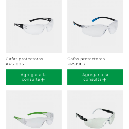
Gafas protectoras
Gafas protectoras
KPS1005
KPS1903
Agregar a la
Agregar a la
consulta
consulta