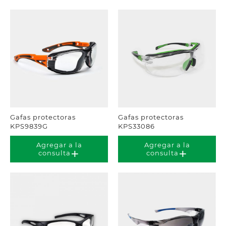
Gafas protectoras
Gafas protectoras
KPS9839G
KPS33086
Agregar a la
Agregar a la
consulta
consulta