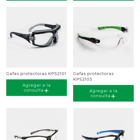
Gafas protectoras KPS2101
Gafas protectoras
KPS2105
Agregar a la
consulta
Agregar a la
consulta