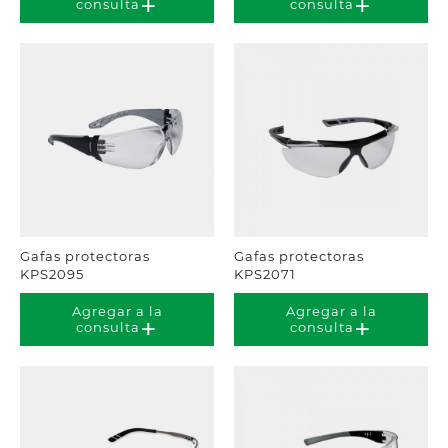
consulta
consulta
Gafas protectoras
Gafas protectoras
KPS2095
KPS2071
Agregar a la
Agregar a la
consulta
consulta