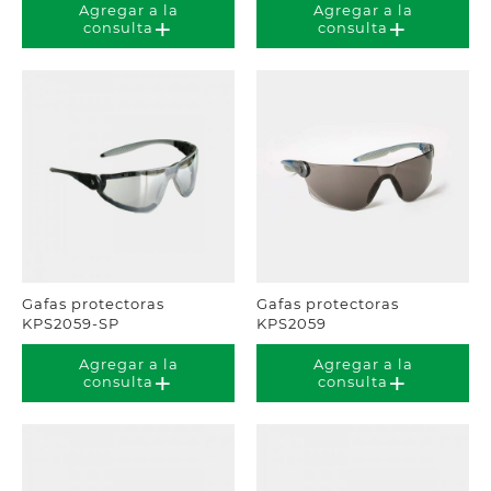
Agregar a la
Agregar a la
consulta
consulta
Gafas protectoras
Gafas protectoras
KPS2059-SP
KPS2059
Agregar a la
Agregar a la
consulta
consulta