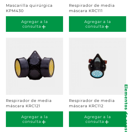
Mascarilla quirúrgica
Respirador de media
KPM430
máscara KRC111
Agregar a la
Agregar a la
consulta
consulta
Elementos de consulta
Respirador de media
Respirador de media
máscara KRC121
máscara KRC112
Agregar a la
Agregar a la
consulta
consulta