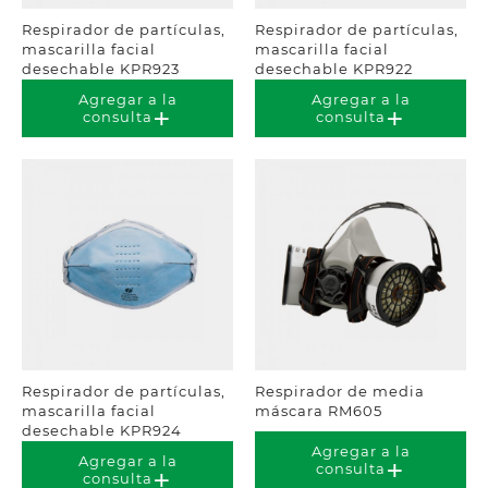
Respirador de partículas,
Respirador de partículas,
mascarilla facial
mascarilla facial
desechable KPR923
desechable KPR922
Agregar a la
Agregar a la
consulta
consulta
Respirador de partículas,
Respirador de media
mascarilla facial
máscara RM605
desechable KPR924
Agregar a la
Agregar a la
consulta
consulta