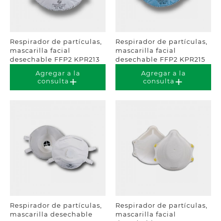
Respirador de partículas,
Respirador de partículas,
mascarilla facial
mascarilla facial
desechable FFP2 KPR213
desechable FFP2 KPR215
Agregar a la
Agregar a la
consulta
consulta
Respirador de partículas,
Respirador de partículas,
mascarilla desechable
mascarilla facial