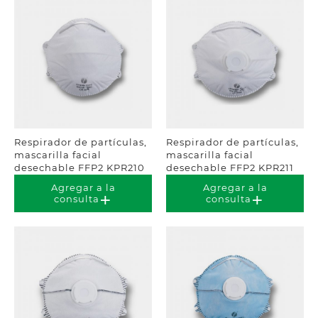
Respirador de partículas,
Respirador de partículas,
mascarilla facial
mascarilla facial
desechable FFP2 KPR210
desechable FFP2 KPR211
Agregar a la
Agregar a la
consulta
consulta