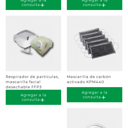
Agregar a la
Agregar a la
consulta
consulta
Respirador de partículas,
Mascarilla de carbón
mascarilla facial
activado KPM440
desechable FFP3
KPR3300V
Agregar a la
Agregar a la
consulta
consulta