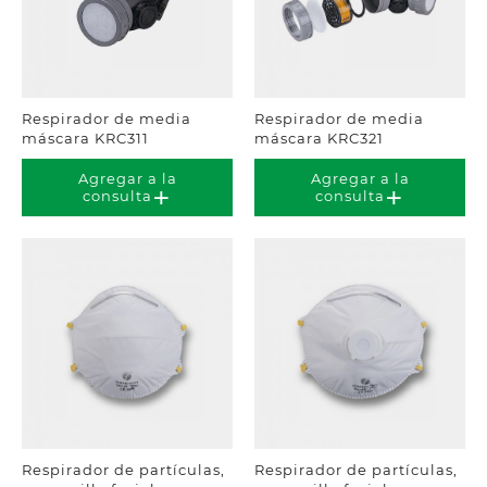
Respirador de media
Respirador de media
máscara KRC311
máscara KRC321
Agregar a la
Agregar a la
consulta
consulta
Respirador de partículas,
Respirador de partículas,