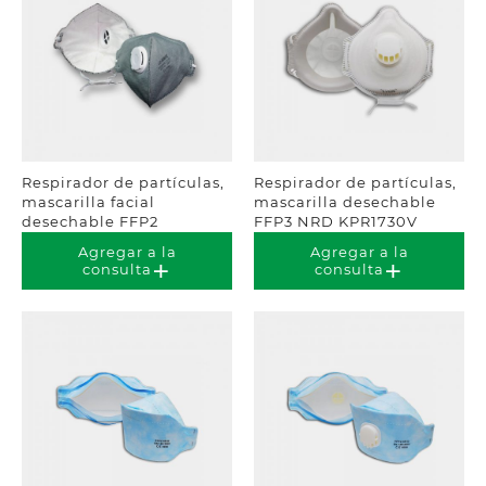
Respirador de partículas,
Respirador de partículas,
mascarilla facial
mascarilla desechable
desechable FFP2
FFP3 NRD KPR1730V
KPR3200CV
Agregar a la
Agregar a la
consulta
consulta