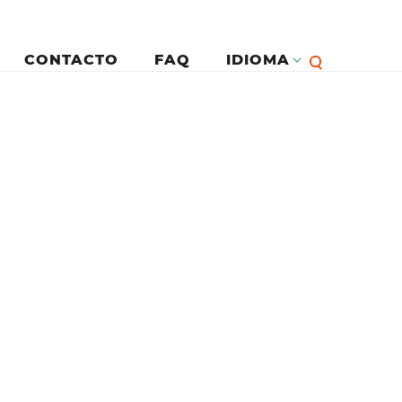
CONTACTO
FAQ
IDIOMA
Eng
يسية
Fran
Esp
Deu