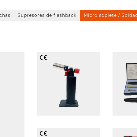
chas
Supresores de flashback
Micro soplete / Solda