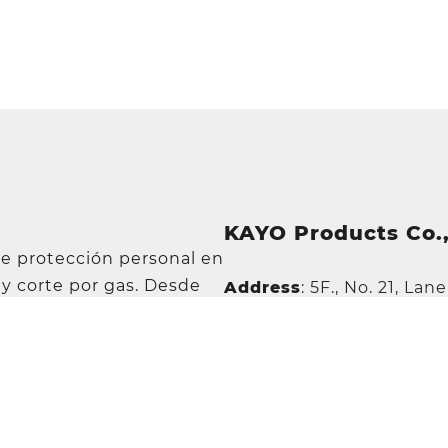
KAYO Products Co.,
de protección personal en
 y corte por gas. Desde
Address
:
5F., No. 21, Lan
da a la fabricación de
TEL
:
+886-2-87972967
tos productos han
FAX
:
+886-2-87972995
rcializan a nivel
E-Mail
:
sales@kayo.com.
 sólida reputación en el