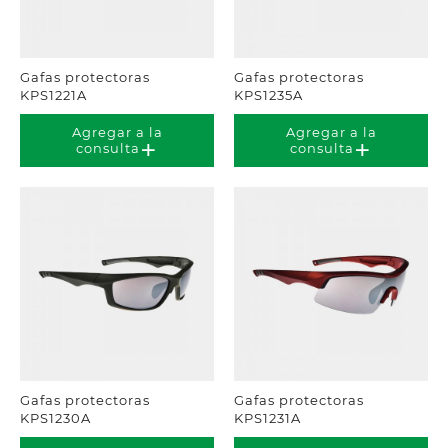
Gafas protectoras
Gafas protectoras
KPS1221A
KPS1235A
Agregar a la
Agregar a la
consulta
consulta
Gafas protectoras
Gafas protectoras
KPS1230A
KPS1231A