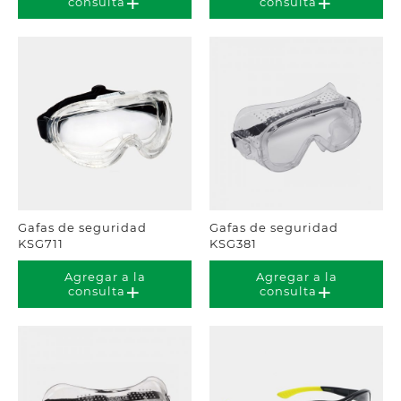
consulta
consulta
Gafas de seguridad
Gafas de seguridad
KSG711
KSG381
Agregar a la
Agregar a la
consulta
consulta