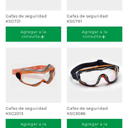
Gafas de seguridad
Gafas de seguridad
KSG721
KSG761
Agregar a la
Agregar a la
consulta
consulta
Gafas de seguridad
Gafas de seguridad
KSG2013
KSG3086
Agregar a la
Agregar a la