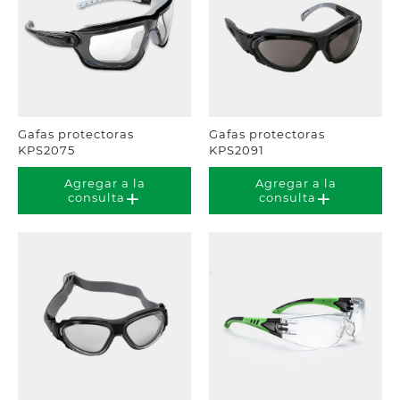
Gafas protectoras
Gafas protectoras
KPS2075
KPS2091
Agregar a la
Agregar a la
consulta
consulta