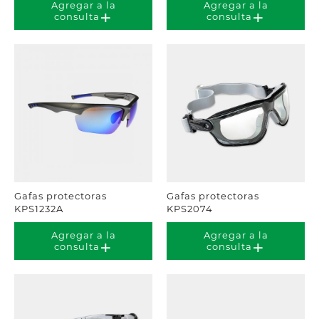
Agregar a la
Agregar a la
consulta
consulta
Gafas protectoras
Gafas protectoras
KPS1232A
KPS2074
Agregar a la
Agregar a la
consulta
consulta