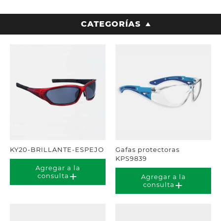
CATEGORÍAS
KY20-BRILLANTE-ESPEJO
Gafas protectoras
KPS9839
Agregar a la
consulta
Agregar a la
consulta