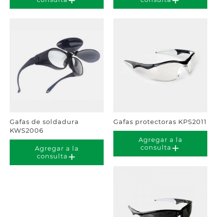
Gafas de soldadura
Gafas protectoras KPS2011
KWS2006
Agregar a la
consulta
Agregar a la
consulta