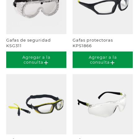
Gafas de seguridad
Gafas protectoras
KSG311
KPS1866
Agregar a la
Agregar a la
consulta
consulta