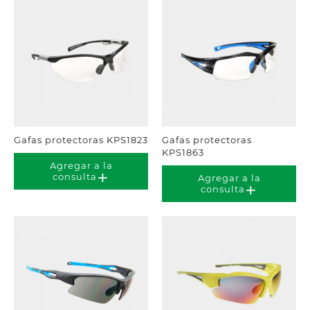
Gafas protectoras KPS1823
Gafas protectoras
KPS1863
Agregar a la
consulta
Agregar a la
consulta