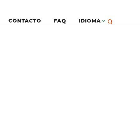
CONTACTO
FAQ
IDIOMA
Eng
يسية
Fran
Esp
Deu