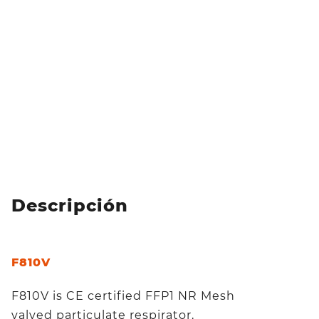
Descripción
F810V
F810V is CE certified FFP1 NR Mesh
valved particulate respirator.