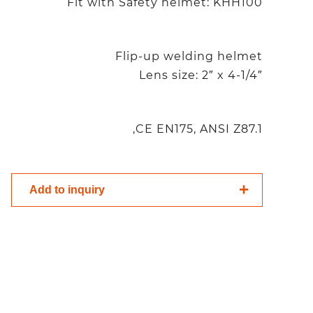
Fit with Safety helmet: KHH100
Flip-up welding helmet
Lens size: 2″ x 4-1/4″
CE EN175, ANSI Z87.1,
Add to inquiry