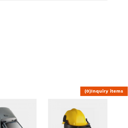
)
0
(
Inquiry items