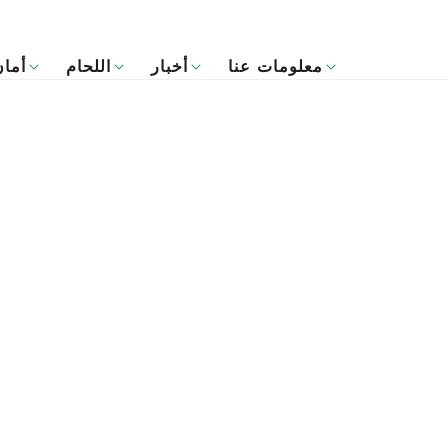
معلومات عنا
أخبار
اللحام
أمان
English
لرئيسية
Français
Español
Deutsch